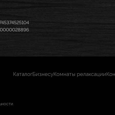
745374525104
020000028896
Каталог
Бизнесу
Комнаты релаксации
Ко
ьности